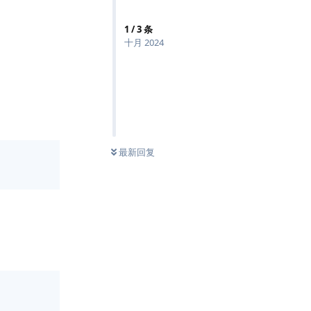
1
/
3
条
十月 2024
0
条未读
最新回复