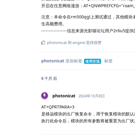
开启在任意网络漫游：AT+QNWPREFCFG="roam_pr
注意：本命令在rm500qgl上测试通过，其他
生高额费用。
-----------------信息来源光影猫论坛用户2r6u
photonicat
和
engine
觉得很赞
photonicat
添加标签
标签
使用交流
6 个月
后
photonicat
2024年10月8日
AT+QPRTPARA=3
是移远模块的出厂恢复命令，用于恢复模块的默认
执行此命令后，模块的所有参数将被重置为出厂状