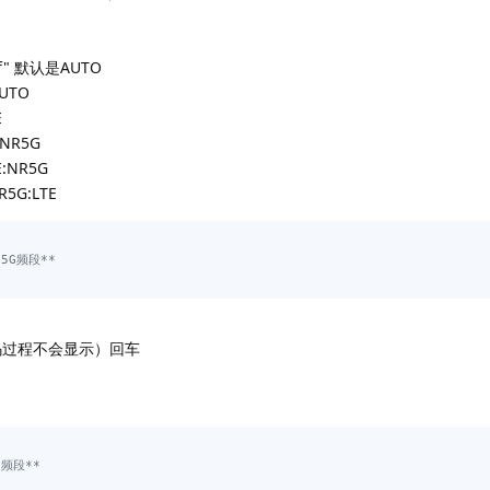
f" 默认是AUTO
AUTO
E
,NR5G
E:NR5G
R5G:LTE
/5G频段**
密码过程不会显示）回车
G频段**