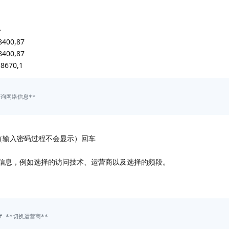
>
400,87
400,87
8670,1
*查询网络信息**
icat（输入密码过程不会显示）回车
网络信息，例如选择的访问技术、运营商以及选择的频段。
## **切换运营商**