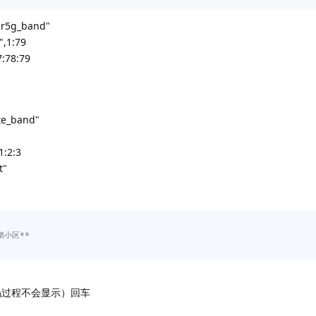
5g_band"
,1:79
:78:79
_band"
:2:3
t"
锁小区**
密码过程不会显示）回车